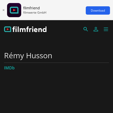
filmfriend
Download
filmwerte GmbH
Rémy Husson
IMDb